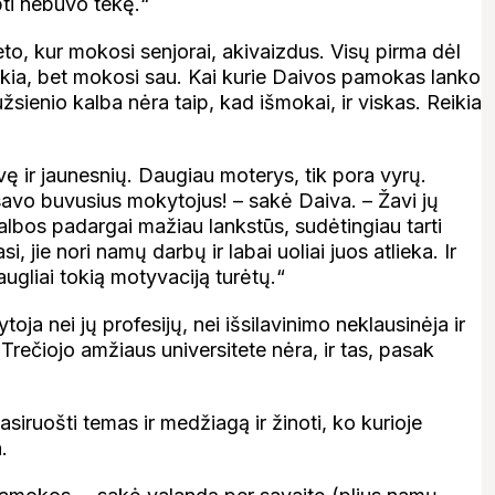
bti nebuvo tekę.“
eto, kur mokosi senjorai, akivaizdus. Visų pirma dėl
ekia, bet mokosi sau. Kai kurie Daivos pamokas lanko
užsienio kalba nėra taip, kad išmokai, ir viskas. Reikia
ę ir jaunesnių. Daugiau moterys, tik pora vyrų.
avo buvusius mokytojus! – sakė Daiva. – Žavi jų
lbos padargai mažiau lankstūs, sudėtingiau tarti
i, jie nori namų darbų ir labai uoliai juos atlieka. Ir
gliai tokią motyvaciją turėtų.“
ja nei jų profesijų, nei išsilavinimo neklausinėja ir
rečiojo amžiaus universitete nėra, ir tas, pasak
siruošti temas ir medžiagą ir žinoti, ko kurioje
.