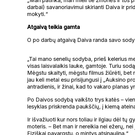
„Man patinka, man mieli tie žmonės ir tos 
darbai) savanoriavimui skirianti Daiva ir pr
mokyti.“
Atgaivą teikia gamta
O po darbų atgaivą Daiva randa savo sodyb
„Tai mano senelių sodyba, prieš kelerius met
visas laisvalaikis lauke, gamtoje. Turiu s
Mėgstu skaityti, mėgstu filmus žiūrėti, bet n
jau keli metai esu prisijungusi į „Auksino pr
antradienis, ir žinai, kad to vakaro planas 
Po Daivos sodybą vaikšto trys katės – viena 
lesyklas priskrenda paukščių, į kiemą ateina 
Ir išvažiuoti kur nors toliau ir ilgiau dėl tų 
moteris. – Bet man ir nereikia nei ežerų, nei 
Fiziškai pavargstu, o mintys atsinaujina.“