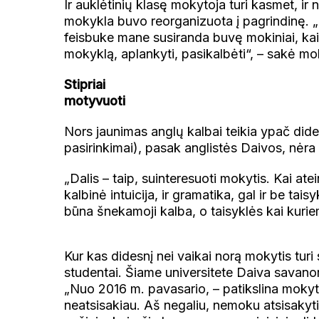
Ir auklėtinių klasę mokytoja turi kasmet, ir ne
mokykla buvo reorganizuota į pagrindinę. „I
feisbuke mane susiranda buvę mokiniai, kai g
mokyklą, aplankyti, pasikalbėti“, – sakė mo
Stipriai
motyvuoti
Nors jaunimas anglų kalbai teikia ypač dide
pasirinkimai), pasak anglistės Daivos, nėra 
„Dalis – taip, suinteresuoti mokytis. Kai atei
kalbinė intuicija, ir gramatika, gal ir be tai
būna šnekamoji kalba, o taisyklės kai kurie
Kur kas didesnį nei vaikai norą mokytis turi
studentai. Šiame universitete Daiva savano
„Nuo 2016 m. pavasario, – patikslina mokyt
neatsisakiau. Aš negaliu, nemoku atsisakyti.