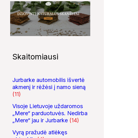
Skaitomiausi
Jurbarke automobilis išvertė
akmenį ir rėžėsi į namo sieną
(11)
Visoje Lietuvoje uždaromos
„Mere“ parduotuvės. Nedirba
„Mere“ jau ir Jurbarke
(14)
Vyrą pražudė atlėkęs