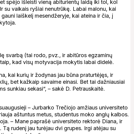
t spėjo išleisti vieną abiturientų laidą iki tol, kol
r su vaikais ryšiai nenutrūkę. Labai malonu, kai
auni laiškelį mesendžeryje, kai ateina ir čia, į
kytoja.
lę svarbą (tai rodo, pvz., ir abitūros egzaminų
taip, kad visų motyvacija mokytis labai didelė.
na, kai kurių ir žodynas jau būna praturtėjęs, ir
syklių, bet kažkaip savaime einasi. Bet tai dažniausiai
ms sunkiau sekasi“, – sakė D. Petrauskaitė.
 suaugusieji – Jurbarko Trečiojo amžiaus universiteto
riauja aštuntus metus, studentus moko anglų kalbos.
oja. – Mane paprašė universiteto rektorė Diana, ir
 Tą rudenį jau turėjau dvi grupes. Irgi atėjau su