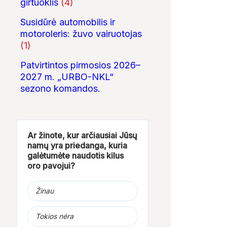
girtuoklis
(4)
Susidūrė automobilis ir
motoroleris: žuvo vairuotojas
(1)
Patvirtintos pirmosios 2026–
2027 m. „URBO-NKL“
sezono komandos.
Ar žinote, kur arčiausiai Jūsų
namų yra priedanga, kuria
galėtumėte naudotis kilus
oro pavojui?
Žinau
Tokios nėra