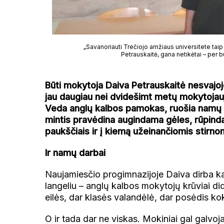
„Savanoriauti Trečiojo amžiaus universitete taip
Petrauskaitė, gana netikėtai – per b
Būti mokytoja Daiva Petrauskaitė nesvajojo, 
jau daugiau nei dvidešimt metų mokytojauja,
Veda anglų kalbos pamokas, ruošia namų da
mintis pravėdina augindama gėles, rūpind
paukščiais ir į kiemą užeinančiomis stirno
Ir namų darbai
Naujamiesčio progimnazijoje Daiva dirba kasd
langeliu – anglų kalbos mokytojų krūviai did
eilės, dar klasės valandėlė, dar posėdis ko
O ir tada dar ne viskas. Mokiniai gal galvoja