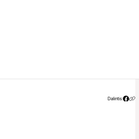
ėjusi, atrado džiaugsmą
Dalintis: