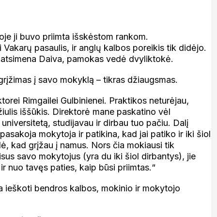
je ji buvo priimta išskėstom rankom.
Vakarų pasaulis, ir anglų kalbos poreikis tik didėjo.
 atsimena Daiva, pamokas vedė dvyliktokė.
rįžimas į savo mokyklą – tikras džiaugsmas.
orei Rimgailei Gulbinienei. Praktikos neturėjau,
ulis iššūkis. Direktorė mane paskatino vėl
us universitetą, studijavau ir dirbau tuo pačiu. Dalį
sakoja mokytoja ir patikina, kad jai patiko ir iki šiol
odė, kad grįžau į namus. Nors čia mokiausi tik
isus savo mokytojus (yra du iki šiol dirbantys), jie
r nuo tavęs paties, kaip būsi priimtas.“
kia ieškoti bendros kalbos, mokinio ir mokytojo