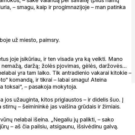
pamokos, – sakė valandą per savaitę (plius namų
iduria, – smagu, kaip ir progimnazijoje – man patinka
oje už miesto, paimsry.
us joje įsikūriau, ir ten visada yra ką veikti. Mano
odą nemažą, daržą; žolės pjovimas, gėlės, daržovės…
elabai yra tam laiko. Tik antradienio vakarai kitokie –
oto“ komandą, ir tikrai – labai smagu! Ateina
yra toksai“, – pasakoja mokytoja.
jos užauginta, kitos priglaustos – ir didelis šuo. Į
stirnų – šeimininkė jas vaišina grūdais ir žirniais.
gyvūnų nelabai išeina. „Negaliu jų palikti, – sako
jūrų – aš čia pailsiu, atsigaunu, išsivėdinu galvą.