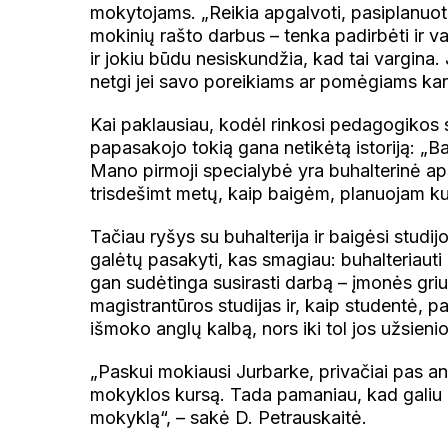
mokytojams. „Reikia apgalvoti, pasiplanuoti
mokinių rašto darbus – tenka padirbėti ir vak
ir jokiu būdu nesiskundžia, kad tai vargina.
netgi jei savo poreikiams ar pomėgiams kar
Kai paklausiau, kodėl rinkosi pedagogikos st
papasakojo tokią gana netikėtą istoriją: „
Mano pirmoji specialybė yra buhalterinė ap
trisdešimt metų, kaip baigėm, planuojam kur
Tačiau ryšys su buhalterija ir baigėsi studijo
galėtų pasakyti, kas smagiau: buhalteriauti
gan sudėtinga susirasti darbą – įmonės griu
magistrantūros studijas ir, kaip studentė, pa
išmoko anglų kalbą, nors iki tol jos užsieni
„Paskui mokiausi Jurbarke, privačiai pas an
mokyklos kursą. Tada pamaniau, kad galiu mo
mokyklą“, – sakė D. Petrauskaitė.