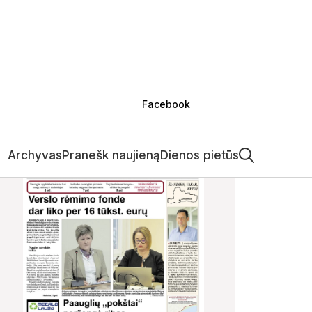
Facebook
Archyvas
Pranešk naujieną
Dienos pietūs