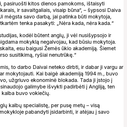
, pasiruošti kitos dienos pamokoms, ištaisyti
arais, ir savaitgaliais, visaip būna“, – šypsosi Daiva
 Ji mėgsta savo darbą, jai patinka būti mokytoja,
tkartėm tenka pasakyti: „Nėra kada, nėra kada.“
udijas, kodėl būtent anglų, ji vėl nusišypsojo ir
Baigdama mokyklą negalvojau, kad būsiu mokytoja.
skaita, esu baigusi Žemės ūkio akademiją. Šiemet
so susitikimą, ryšiai nenutrūkę.“
mis, to darbo Daivai neteko dirbti, ir dabar ji vargu ar
 ar mokytojauti. Kai baigė akademiją 1994 m., buvo
vo, užgriuvo ekonominė blokada. Tada ji įstojo į
sinaudojo galimybe išvykti padirbėti į Angliją, ten
o kalba buvo vokiečių.
glų kalbų specialistę, per pusę metų – visą
kykloje pabandyti įsidarbinti, ir atėjau į savo