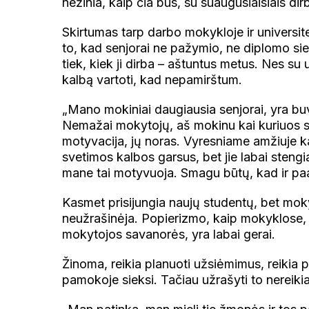
nežinia, kaip čia bus, su suaugusiaisiais dir
Skirtumas tarp darbo mokykloje ir universit
to, kad senjorai ne pažymio, ne diplomo si
tiek, kiek ji dirba – aštuntus metus. Nes su 
kalbą vartoti, kad nepamirštum.
„Mano mokiniai daugiausia senjorai, yra buv
Nemažai mokytojų, aš mokinu kai kuriuos s
motyvacija, jų noras. Vyresniame amžiuje ka
svetimos kalbos garsus, bet jie labai stengias
mane tai motyvuoja. Smagu būtų, kad ir paau
Kasmet prisijungia naujų studentų, bet mokyto
neužrašinėja. Popierizmo, kaip mokyklose, T
mokytojos savanorės, yra labai gerai.
Žinoma, reikia planuoti užsiėmimus, reikia pa
pamokoje sieksi. Tačiau užrašyti to nereikia