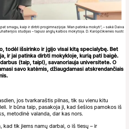
 pat smagu, kaip ir dirbti progimnazijoje. Man patinka mokyti“, – sakė Daiva
uhalterijos studijas – tapusi anglų kalbos mokytoja. D. Karopčikienės nuotr.
todėl išsirinko ir įgijo visai kitą specialybę. Bet
 ir jai patinka dirbti mokykloje, kurią pati baigė.
rbus (taip, taip!), savanoriauja universitete. O
amasi savo katėmis, džiaugdamasi atskrendančiais
mis.
ien, jos tvarkaraštis pilnas, tik su vienu kitu
eli. Ir būna taip, pasakoja ji, kad šešios pamokos iš
ks, metodinė valanda, dar kas nors.
, kad tik jiems namų darbai, o iš tiesų – ir