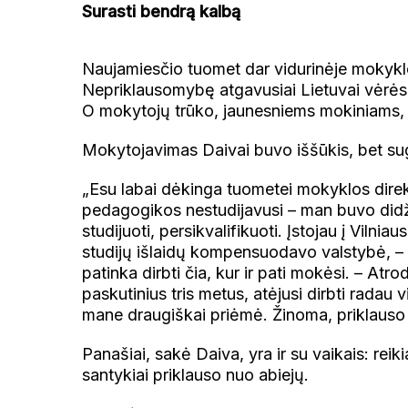
Surasti bendrą kalbą
Naujamiesčio tuomet dar vidurinėje mokyklo
Nepriklausomybę atgavusiai Lietuvai vėrėsi 
O mokytojų trūko, jaunesniems mokiniams,
Mokytojavimas Daivai buvo iššūkis, bet sug
„Esu labai dėkinga tuometei mokyklos direkt
pedagogikos nestudijavusi – man buvo didži
studijuoti, persikvalifikuoti. Įstojau į Vilnia
studijų išlaidų kompensuodavo valstybė, – pa
patinka dirbti čia, kur ir pati mokėsi. – Atr
paskutinius tris metus, atėjusi dirbti radau v
mane draugiškai priėmė. Žinoma, priklauso i
Panašiai, sakė Daiva, yra ir su vaikais: rei
santykiai priklauso nuo abiejų.