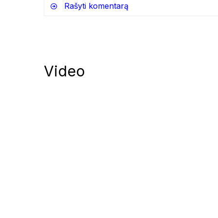
Rašyti komentarą
Video
Notify me of follow-up comments by
Notify me of new posts by email.