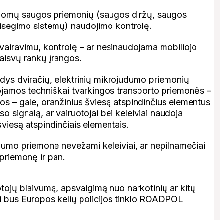
valomų saugos priemonių (saugos diržų, saugos
risegimo sistemų) naudojimo kontrolę.
u vairavimu, kontrolę – ar nesinaudojama mobiliojo
laisvų rankų įrangos.
ykdys dviračių, elektrinių mikrojudumo priemonių
dojamos techniškai tvarkingos transporto priemonės –
onos – gale, oranžinius šviesą atspindinčius elementus
so signalą, ar vairuotojai bei keleiviai naudoja
viesą atspindinčiais elementais.
udumo priemone nevežami keleiviai, ar nepilnamečiai
priemonę ir pan.
uotojų blaivumą, apsvaigimą nuo narkotinių ar kitų
gi bus Europos kelių policijos tinklo ROADPOL