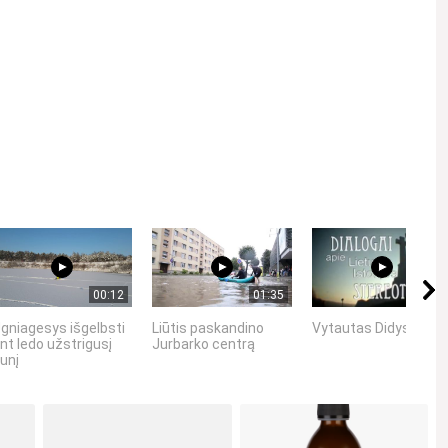
Kviečiame gerbti kitus asmenis, vengti patyčių, niekinimo,
00:12
01:35
21:22
gniagesys išgelbsti
Liūtis paskandino
Vytautas Didysis
nt ledo užstrigusį
Jurbarko centrą
unį