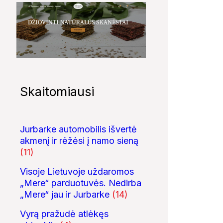
Skaitomiausi
Jurbarke automobilis išvertė
akmenį ir rėžėsi į namo sieną
(11)
Visoje Lietuvoje uždaromos
„Mere“ parduotuvės. Nedirba
„Mere“ jau ir Jurbarke
(14)
Vyrą pražudė atlėkęs