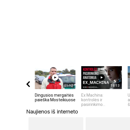
Komentuodami esate atsakingi už išsakytas mintis. 
nekurstyti neapykantos ir susipriešinimo.
01:12
18:13
Dingusios mergaitės
Ex Machina:
U
paieška Mosteikiuose
kontrolės ir
a
pasirinkimo...
š
Naujienos iš interneto