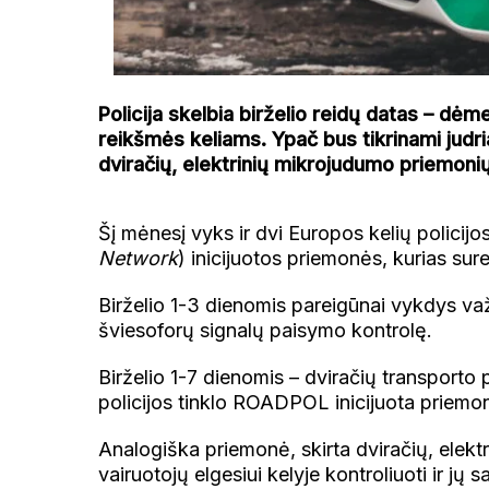
Policija skelbia birželio reidų datas – dėme
reikšmės keliams. Ypač bus tikrinami judri
dviračių, elektrinių mikrojudumo priemoni
Šį mėnesį vyks ir dvi Europos kelių polici
Network
) inicijuotos priemonės, kurias sur
Birželio 1-3 dienomis pareigūnai vykdys va
šviesoforų signalų paisymo kontrolę.
Birželio 1-7 dienomis – dviračių transporto 
policijos tinklo ROADPOL inicijuota priemo
Analogiška priemonė, skirta dviračių, elek
vairuotojų elgesiui kelyje kontroliuoti ir jų