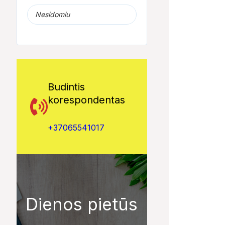
Nesidomiu
Budintis
korespondentas
+37065541017
01:52
01:52
JKL mergaitės - šokių
Girtutėlis vairuotojas
Lietuvos kulinari
studija 'ERA'
norėjo pasigrožėti
paveldas
mišku
Dienos pietūs