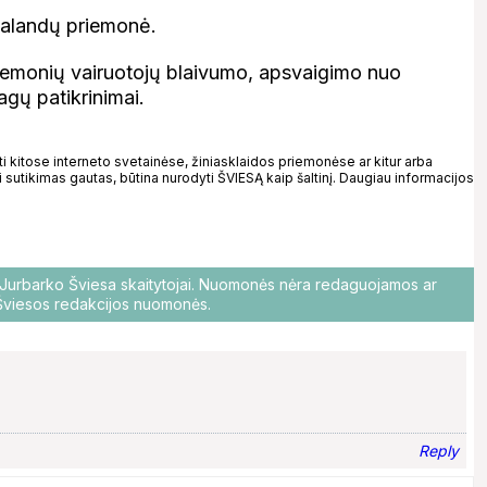
4 valandų priemonė.
priemonių vairuotojų blaivumo, apsvaigimo nuo
agų patikrinimai.
kitose interneto svetainėse, žiniasklaidos priemonėse ar kitur arba
 sutikimas gautas, būtina nurodyti ŠVIESĄ kaip šaltinį. Daugiau informacijos
o Jurbarko Šviesa skaitytojai. Nuomonės nėra redaguojamos ar
i Šviesos redakcijos nuomonės.
Reply