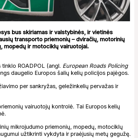
sys bus skiriamas ir valstybinės, ir vietinės
ausių transporto priemonių – dviračių, motorinių
ų, mopedų ir motociklų vairuotojai.
jos tinklo ROADPOL (angl.
European Roads Policing
engs daugelio Europos šalių kelių policijos pajėgos.
žiavimo per sankryžas, geležinkelių pervažas ir
priemonių vairuotojų kontrolė. Tai Europos kelių
nė.
trinių mikrojudumo priemonių, mopedų, motociklų
 saugumui užtikrinti vykdyta ir praėjusių metų gegužę.