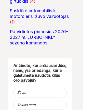
girtuoklis
(4)
Susidūrė automobilis ir
motoroleris: žuvo vairuotojas
(1)
Patvirtintos pirmosios 2026–
2027 m. „URBO-NKL“
sezono komandos.
Ar žinote, kur arčiausiai Jūsų
namų yra priedanga, kuria
galėtumėte naudotis kilus
oro pavojui?
Žinau
Tokios nėra