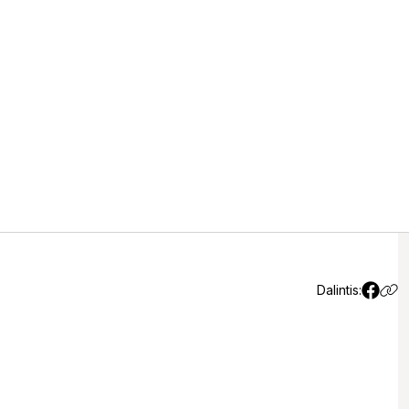
 reidus – vykdys ir
s
(1)
Dalintis: