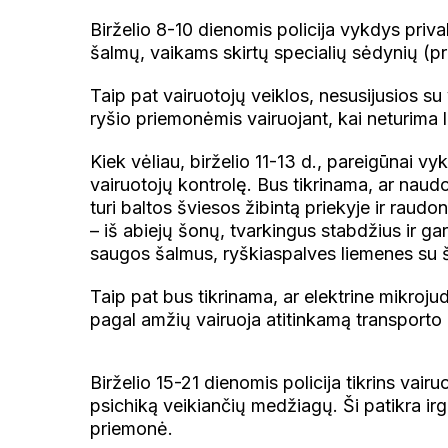
Birželio 8-10 dienomis policija vykdys pri
šalmų, vaikams skirtų specialių sėdynių (p
Taip pat vairuotojų veiklos, nesusijusios s
ryšio priemonėmis vairuojant, kai neturima 
Kiek vėliau, birželio 11-13 d., pareigūnai v
vairuotojų kontrolę. Bus tikrinama, ar nau
turi baltos šviesos žibintą priekyje ir raud
– iš abiejų šonų, tvarkingus stabdžius ir gar
saugos šalmus, ryškiaspalves liemenes su š
Taip pat bus tikrinama, ar elektrine mikroj
pagal amžių vairuoja atitinkamą transporto 
Birželio 15-21 dienomis policija tikrins vair
psichiką veikiančių medžiagų. Ši patikra ir
priemonė.