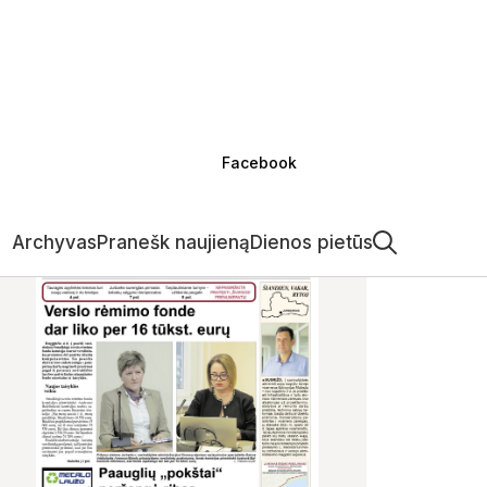
Facebook
Archyvas
Pranešk naujieną
Dienos pietūs