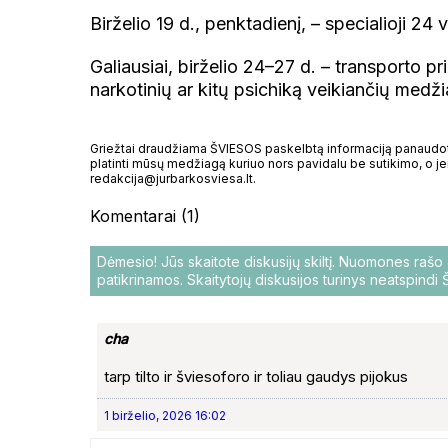
Birželio 19 d., penktadienį, – specialioji 2
Galiausiai, birželio 24–27 d. – transporto 
narkotinių ar kitų psichiką veikiančių medži
Griežtai draudžiama ŠVIESOS paskelbtą informaciją panaudoti 
platinti mūsų medžiagą kuriuo nors pavidalu be sutikimo, o jei
redakcija@jurbarkosviesa.lt.
Komentarai (1)
Dėmesio! Jūs skaitote diskusijų skiltį. Nuomones raš
patikrinamos. Skaitytojų diskusijos turinys neatspind
cha
tarp tilto ir šviesoforo ir toliau gaudys pijokus
1 birželio, 2026 16:02