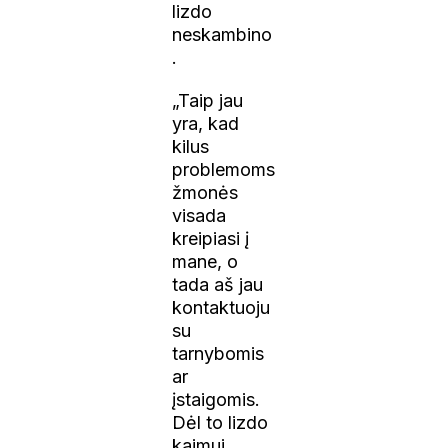
lizdo
neskambino
.
„Taip jau
yra, kad
kilus
problemoms
žmonės
visada
kreipiasi į
mane, o
tada aš jau
kontaktuoju
su
tarnybomis
ar
įstaigomis.
Dėl to lizdo
kaimui