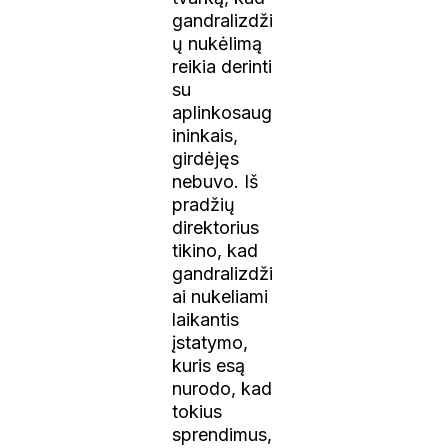
gandralizdži
ų nukėlimą
reikia derinti
su
aplinkosaug
ininkais,
girdėjęs
nebuvo. Iš
pradžių
direktorius
tikino, kad
gandralizdži
ai nukeliami
laikantis
įstatymo,
kuris esą
nurodo, kad
tokius
sprendimus,