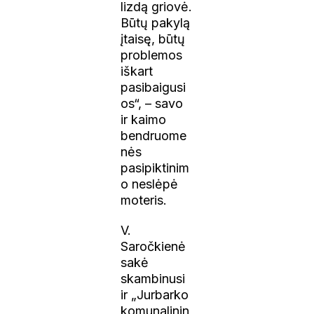
lizdą griovė.
Būtų pakylą
įtaisę, būtų
problemos
iškart
pasibaigusi
os“, – savo
ir kaimo
bendruome
nės
pasipiktinim
o neslėpė
moteris.
V.
Saročkienė
sakė
skambinusi
ir „Jurbarko
komunalinin