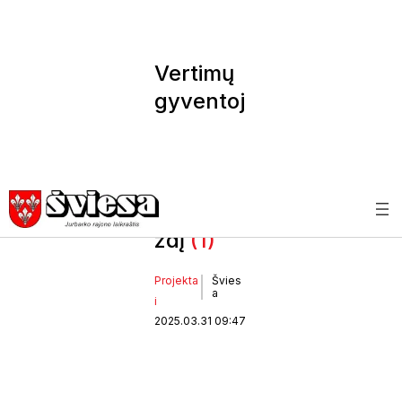
Vertimų
gyventoj
ai gins
vienintelį
kaimo
gandrali
zdį
(1)
Projekta
Švies
a
i
2025.03.31 09:47