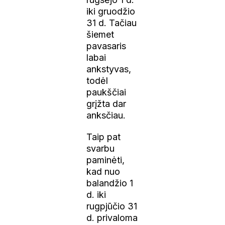
iki gruodžio
31 d. Tačiau
šiemet
pavasaris
labai
ankstyvas,
todėl
paukščiai
grįžta dar
anksčiau.
Taip pat
svarbu
paminėti,
kad nuo
balandžio 1
d. iki
rugpjūčio 31
d. privaloma