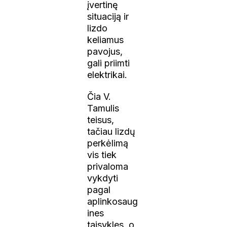
įvertinę
situaciją ir
lizdo
keliamus
pavojus,
gali priimti
elektrikai.
Čia V.
Tamulis
teisus,
tačiau lizdų
perkėlimą
vis tiek
privaloma
vykdyti
pagal
aplinkosaug
ines
taisykles, o