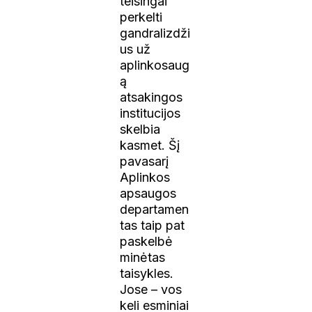
teisingai
perkelti
gandralizdži
us už
aplinkosaug
ą
atsakingos
institucijos
skelbia
kasmet. Šį
pavasarį
Aplinkos
apsaugos
departamen
tas taip pat
paskelbė
minėtas
taisykles.
Jose – vos
keli esminiai