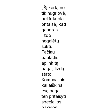
„Šį kartą ne
tik nugriovė,
bet ir kuolą
pritaisė, kad
gandras
lizdo
negalėtų
sukti.
Tačiau
paukštis
aplink tą
pagalį lizdą
stato.
Komunalinin
kai aiškina
esą negali
ten pritaisyti
specialios
pakylos