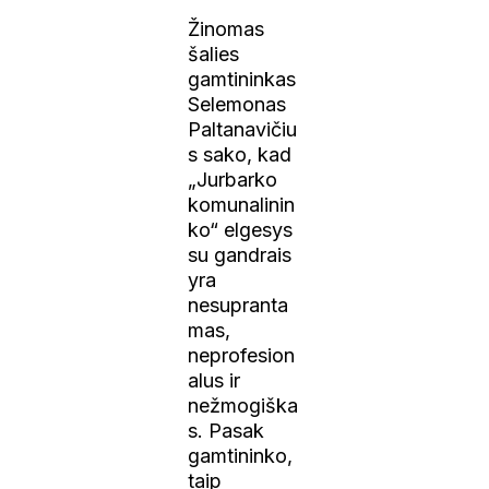
Žinomas
šalies
gamtininkas
Selemonas
Paltanavičiu
s sako, kad
„Jurbarko
komunalinin
ko“ elgesys
su gandrais
yra
nesupranta
mas,
neprofesion
alus ir
nežmogiška
s. Pasak
gamtininko,
taip