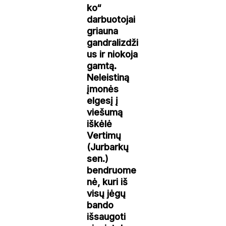
ko“
darbuotojai
griauna
gandralizdži
us ir niokoja
gamtą.
Neleistiną
įmonės
elgesį į
viešumą
iškėlė
Vertimų
(Jurbarkų
sen.)
bendruome
nė, kuri iš
visų jėgų
bando
išsaugoti