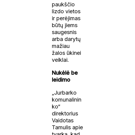
paukščio
lizdo vietos
ir perėjimas
būtų jiems
saugesnis
arba darytų
mažiau
žalos ūkinei
veiklai.
Nukėlė be
leidimo
„Jurbarko
komunalinin
ko“
direktorius
Vaidotas
Tamulis apie
tvarką, kad