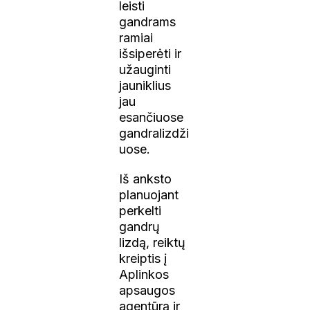
leisti
gandrams
ramiai
išsiperėti ir
užauginti
jauniklius
jau
esančiuose
gandralizdži
uose.
Iš anksto
planuojant
perkelti
gandrų
lizdą, reiktų
kreiptis į
Aplinkos
apsaugos
agentūrą ir