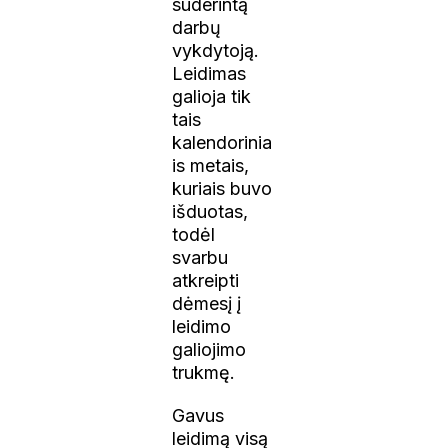
suderintą
darbų
vykdytoją.
Leidimas
galioja tik
tais
kalendorinia
is metais,
kuriais buvo
išduotas,
todėl
svarbu
atkreipti
dėmesį į
leidimo
galiojimo
trukmę.
Gavus
leidimą visą