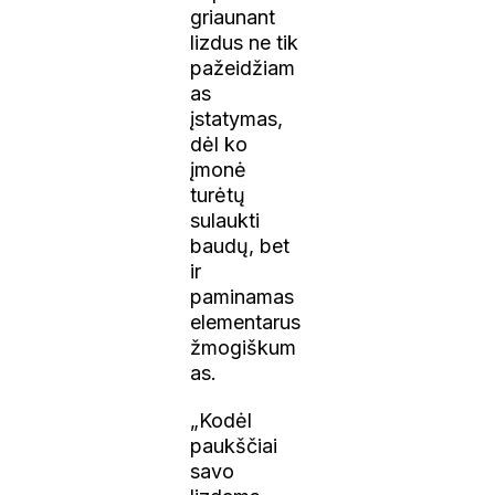
griaunant
lizdus ne tik
pažeidžiam
as
įstatymas,
dėl ko
įmonė
turėtų
sulaukti
baudų, bet
ir
paminamas
elementarus
žmogiškum
as.
„Kodėl
paukščiai
savo