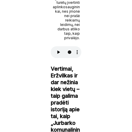
turėtų įvertinti
aplinkosauginin
kai, nes įmonė
nei prašė
reikiamų
leidimų, nei
darbus atliko
taip, kaip
privalėjo.
Vertimai,
Eržvilkas ir
dar nežinia
kiek vietų –
taip galima
pradėti
istoriją apie
tai, kaip
„Jurbarko
komunalinin