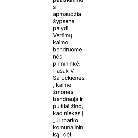
s
apmaudžia
šypsena
palydi
Vertimų
kaimo
bendruome
nės
pirmininkė.
Pasak V.
Saročkienės
, kaime
žmonės
bendrauja ir
puikiai žino,
kad niekas į
„Jurbarko
komunalinin
ką“ dėl