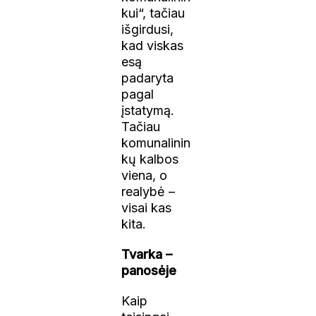
kui“, tačiau
išgirdusi,
kad viskas
esą
padaryta
pagal
įstatymą.
Tačiau
komunalinin
kų kalbos
viena, o
realybė –
visai kas
kita.
Tvarka –
panosėje
Kaip