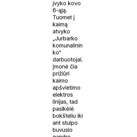
įvyko kovo
6-ąją.
Tuomet į
kaimą
atvyko
„Jurbarko
komunalinin
ko“
darbuotojai.
Įmonė čia
prižiūri
kaimo
apšvietimo
elektros
linijas, tad
pasikėlė
bokšteliu iki
ant stulpo
buvusio
gandro