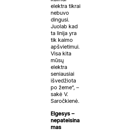
elektra tikrai
nebuvo
dingusi.
Juolab kad
ta linija yra
tik kaimo
apšvietimui.
Visa kita
mūsų
elektra
seniausiai
išvedžiota
po žeme“, –
sakė V.
Saročkienė.
Elgesys –
nepateisina
mas