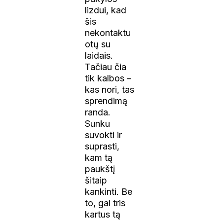
lizdui, kad
šis
nekontaktu
otų su
laidais.
Tačiau čia
tik kalbos –
kas nori, tas
sprendimą
randa.
Sunku
suvokti ir
suprasti,
kam tą
paukštį
šitaip
kankinti. Be
to, gal tris
kartus tą