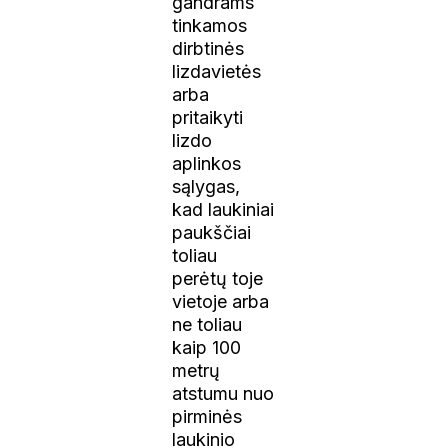
gandrams
tinkamos
dirbtinės
lizdavietės
arba
pritaikyti
lizdo
aplinkos
sąlygas,
kad laukiniai
paukščiai
toliau
perėtų toje
vietoje arba
ne toliau
kaip 100
metrų
atstumu nuo
pirminės
laukinio