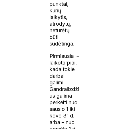
punktai,
kurių
laikytis,
atrodytų,
neturėtų
būti
sudėtinga.
Pirmiausia –
laikotarpiai,
kada tokie
darbai
galimi.
Gandralizdži
us galima
perkelti nuo
sausio 1 iki
kovo 31 d.
arba – nuo
rugsėjo 1 d.