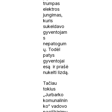
trumpas
elektros
jungimas,
kuris
sukeldavo
gyventojam
s
nepatogum
ų. Todėl
patys
gyventojai
esą ir prašė
nukelti lizdą.
Tačiau
tokius
„Jurbarko
komunalinin
ko“ vadovo
paaiškinimu