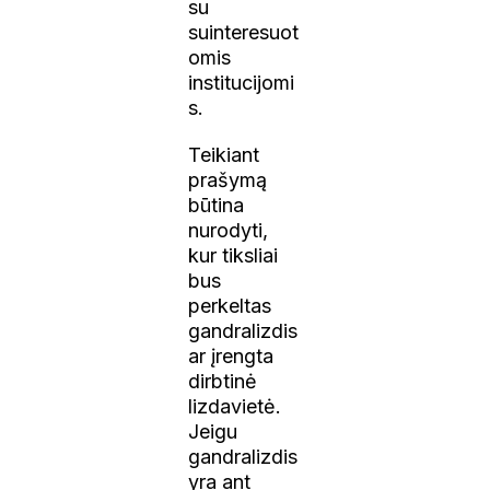
su
suinteresuot
omis
institucijomi
s.
Teikiant
prašymą
būtina
nurodyti,
kur tiksliai
bus
perkeltas
gandralizdis
ar įrengta
dirbtinė
lizdavietė.
Jeigu
gandralizdis
yra ant