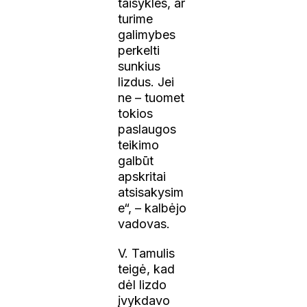
taisykles, ar
turime
galimybes
perkelti
sunkius
lizdus. Jei
ne – tuomet
tokios
paslaugos
teikimo
galbūt
apskritai
atsisakysim
e“, – kalbėjo
vadovas.
V. Tamulis
teigė, kad
dėl lizdo
įvykdavo