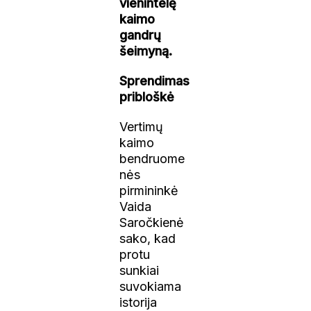
vienintelę
kaimo
gandrų
šeimyną.
Sprendimas
pribloškė
Vertimų
kaimo
bendruome
nės
pirmininkė
Vaida
Saročkienė
sako, kad
protu
sunkiai
suvokiama
istorija