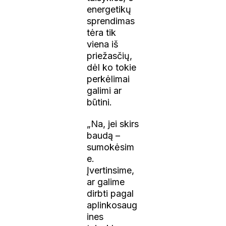
energetikų
sprendimas
tėra tik
viena iš
priežasčių,
dėl ko tokie
perkėlimai
galimi ar
būtini.
„Na, jei skirs
baudą –
sumokėsim
e.
Įvertinsime,
ar galime
dirbti pagal
aplinkosaug
ines