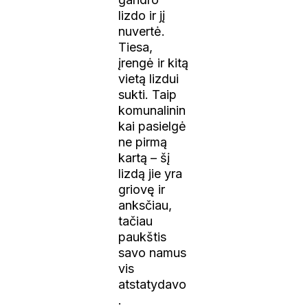
lizdo ir jį
nuvertė.
Tiesa,
įrengė ir kitą
vietą lizdui
sukti. Taip
komunalinin
kai pasielgė
ne pirmą
kartą – šį
lizdą jie yra
griovę ir
anksčiau,
tačiau
paukštis
savo namus
vis
atstatydavo
.